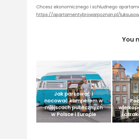
Chcesz ekonomicznego i schludnego apartame
https://apartamentybrowarpoznan.pl/luksu
You m
Jak parkować i
nocować kamperem w
Poz
miejscach publicznych
wielkop
w Polsce i Europie
i atra