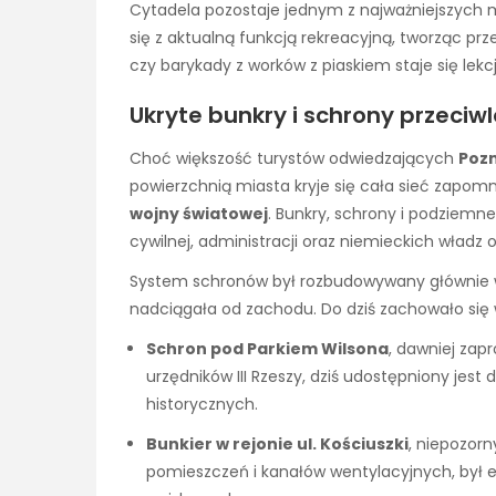
Cytadela pozostaje jednym z najważniejszych mi
się z aktualną funkcją rekreacyjną, tworząc prz
czy barykady z worków z piaskiem staje się lekcją
Ukryte bunkry i schrony przeci
Choć większość turystów odwiedzających
Poz
powierzchnią miasta kryje się cała sieć zapom
wojny światowej
. Bunkry, schrony i podziemn
cywilnej, administracji oraz niemieckich władz
System schronów był rozbudowywany głównie w
nadciągała od zachodu. Do dziś zachowało się 
Schron pod Parkiem Wilsona
, dawniej zap
urzędników III Rzeszy, dziś udostępniony jes
historycznych.
Bunkier w rejonie ul. Kościuszki
, niepozor
pomieszczeń i kanałów wentylacyjnych, był 