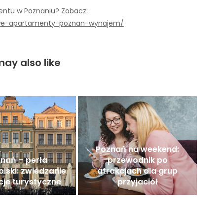
ntu w Poznaniu? Zobacz:
sowe-apartamenty-poznan-wynajem/
ay also like
Poznań na weekend:
nań – perła
przewodnik po
olski: zwiedzanie
atrakcjach dla grup
kcje turystyczne
przyjaciół