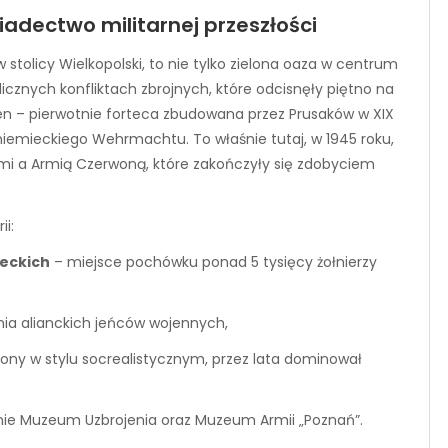
adectwo militarnej przeszłości
 w stolicy Wielkopolski, to nie tylko zielona oaza w centrum
cznych konfliktach zbrojnych, które odcisnęły piętno na
en – pierwotnie forteca zbudowana przez Prusaków w XIX
niemieckiego Wehrmachtu. To właśnie tutaj, w 1945 roku,
mi a Armią Czerwoną, które zakończyły się zdobyciem
ii:
eckich
– miejsce pochówku ponad 5 tysięcy żołnierzy
ia alianckich jeńców wojennych,
siony w stylu socrealistycznym, przez lata dominował
ie Muzeum Uzbrojenia oraz Muzeum Armii „Poznań”.