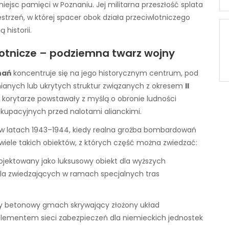
ejsc pamięci w Poznaniu. Jej militarna przeszłość splata
estrzeń, w której spacer obok działa przeciwlotniczego
 historii.
wlotnicze – podziemna twarz wojny
nań
koncentruje się na jego historycznym centrum, pod
nianych lub ukrytych struktur związanych z okresem
II
e korytarze powstawały z myślą o obronie ludności
 okupacyjnych przed nalotami alianckimi.
 latach 1943–1944, kiedy realna groźba bombardowań
wiele takich obiektów, z których część można zwiedzać:
rojektowany jako luksusowy obiekt dla wyższych
t dla zwiedzających w ramach specjalnych tras
ny betonowy gmach skrywający złożony układ
elementem sieci zabezpieczeń dla niemieckich jednostek