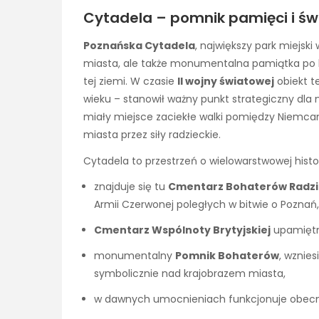
Cytadela – pomnik pamięci i świ
Poznańska Cytadela
, największy park miejski
miasta, ale także monumentalna pamiątka po li
tej ziemi. W czasie
II wojny światowej
obiekt t
wieku – stanowił ważny punkt strategiczny dla 
miały miejsce zaciekłe walki pomiędzy Niemca
miasta przez siły radzieckie.
Cytadela to przestrzeń o wielowarstwowej histor
znajduje się tu
Cmentarz Bohaterów Radzi
Armii Czerwonej poległych w bitwie o Poznań,
Cmentarz Wspólnoty Brytyjskiej
upamiętn
monumentalny
Pomnik Bohaterów
, wznie
symbolicznie nad krajobrazem miasta,
w dawnych umocnieniach funkcjonuje obecn