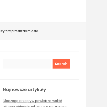
kryta w przestrzeni miasta
Search
Najnowsze artykuły
Dlaczego przepływ powietrza wokół
witryny chłodniczej wpływa na zużycie