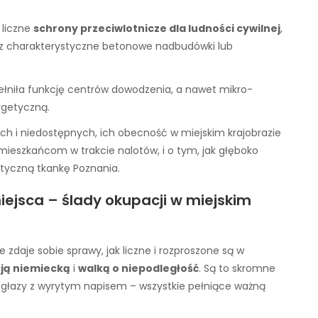
 liczne
schrony przeciwlotnicze dla ludności cywilnej
,
z charakterystyczne betonowe nadbudówki lub
 pełniła funkcję centrów dowodzenia, a nawet mikro-
rgetyczną.
ych i niedostępnych, ich obecność w miejskim krajobrazie
mieszkańcom w trakcie nalotów, i o tym, jak głęboko
styczną tkankę Poznania.
iejsca – ślady okupacji w miejskim
zdaje sobie sprawy, jak liczne i rozproszone są w
ją niemiecką
i
walką o niepodległość
. Są to skromne
e głazy z wyrytym napisem – wszystkie pełniące ważną