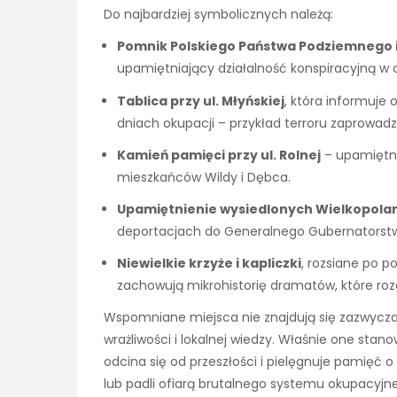
Do najbardziej symbolicznych należą:
Pomnik Polskiego Państwa Podziemnego i
upamiętniający działalność konspiracyjną w c
Tablica przy ul. Młyńskiej
, która informuje 
dniach okupacji – przykład terroru zaprowad
Kamień pamięci przy ul. Rolnej
– upamiętn
mieszkańców Wildy i Dębca.
Upamiętnienie wysiedlonych Wielkopola
deportacjach do Generalnego Gubernatorstw
Niewielkie krzyże i kapliczki
, rozsiane po p
zachowują mikrohistorię dramatów, które rozgry
Wspomniane miejsca nie znajdują się zazwycz
wrażliwości i lokalnej wiedzy. Właśnie one stano
odcina się od przeszłości i pielęgnuje pamięć o
lub padli ofiarą brutalnego systemu okupacyjn