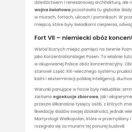
dziedzictwem i renesansową architekturą, ale ró
wojna światowa
pozostawiła tu głębokie ślady
w murach, fortach, ulicach i pomnikach. W przes
miejsca, które były świadkami cierpienia, odw
Fort VII – niemiecki obóz konce
Wśród licznych miejsc pamięci na terenie Poz
jako Konzentrationslager Posen. To właśnie tutaj
w okupowanej Polsce obóz koncentracyjny. Obie
stanowił część XIX-wiecznego systemu pruskich
kaźni i eksterminacji polskiej inteligencji, duc
Warunki panujące w forcie były nieludzkie: zimn
zarówno
egzekucje zbiorowe
, jak i eksperym
przeszło kilkanaście tysięcy osób, z których z
likwidację śladów swojej działalności, jednak wi
Martyrologii Wielkopolan, które w przemyślany 
rozegrała się za murami tej ponurej budowli.