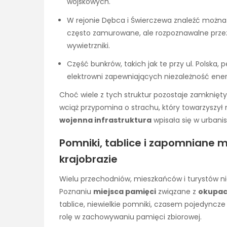
wojskowych.
W rejonie Dębca i Świerczewa znaleźć można
często zamurowane, ale rozpoznawalne prze
wywietrzniki.
Część bunkrów, takich jak te przy ul. Polska,
elektrowni zapewniających niezależność ene
Choć wiele z tych struktur pozostaje zamknięt
wciąż przypomina o strachu, który towarzyszył 
wojenna infrastruktura
wpisała się w urbani
Pomniki, tablice i zapomniane m
krajobrazie
Wielu przechodniów, mieszkańców i turystów nie 
Poznaniu
miejsca pamięci
związane z
okupac
tablice, niewielkie pomniki, czasem pojedyncz
rolę w zachowywaniu pamięci zbiorowej.