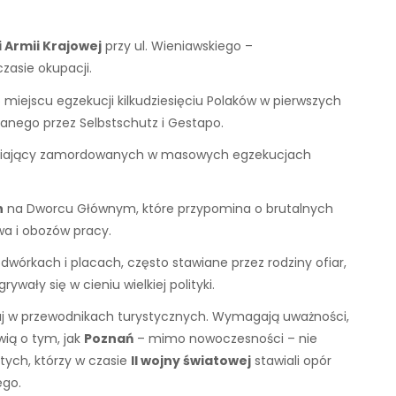
 Armii Krajowej
przy ul. Wieniawskiego –
zasie okupacji.
o miejscu egzekucji kilkudziesięciu Polaków w pierwszych
zanego przez Selbstschutz i Gestapo.
iający zamordowanych w masowych egzekucjach
n
na Dworcu Głównym, które przypomina o brutalnych
a i obozów pracy.
odwórkach i placach, często stawiane przez rodziny ofiar,
wały się w cieniu wielkiej polityki.
aj w przewodnikach turystycznych. Wymagają uważności,
wią o tym, jak
Poznań
– mimo nowoczesności – nie
 tych, którzy w czasie
II wojny światowej
stawiali opór
ego.