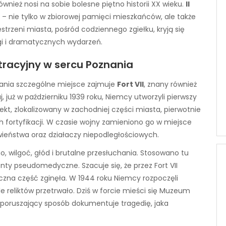
wnież nosi na sobie bolesne piętno historii XX wieku.
II
 – nie tylko w zbiorowej pamięci mieszkańców, ale także
trzeni miasta, pośród codziennego zgiełku, kryją się
agi i dramatycznych wydarzeń.
ntracyjny w sercu Poznania
nania szczególne miejsce zajmuje
Fort VII
, znany również
, już w październiku 1939 roku, Niemcy utworzyli pierwszy
kt, zlokalizowany w zachodniej części miasta, pierwotnie
 fortyfikacji. W czasie wojny zamieniono go w miejsce
howieństwa oraz działaczy niepodległościowych.
o, wilgoć, głód i brutalne przesłuchania. Stosowano tu
enty pseudomedyczne. Szacuje się, że przez Fort VII
naczna część zginęła. W 1944 roku Niemcy rozpoczęli
ele reliktów przetrwało. Dziś w forcie mieści się Muzeum
i poruszający sposób dokumentuje tragedię, jaka