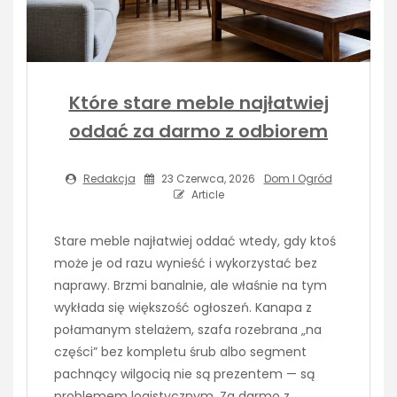
Które stare meble najłatwiej
oddać za darmo z odbiorem
Redakcja
23 Czerwca, 2026
Dom I Ogród
Article
Stare meble najłatwiej oddać wtedy, gdy ktoś
może je od razu wynieść i wykorzystać bez
naprawy. Brzmi banalnie, ale właśnie na tym
wykłada się większość ogłoszeń. Kanapa z
połamanym stelażem, szafa rozebrana „na
części” bez kompletu śrub albo segment
pachnący wilgocią nie są prezentem — są
problemem logistycznym. Za darmo z