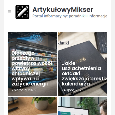
Skip
to
content
Dlaczego
przepływ
powietrza wokół
Jakie
D
witryny
uszlachetnienia
z
chłodniczej
okładki
n
wpływa na
zwiększają prestiż
o
zużycie energii
kalendarza
w
2 sierpnia, 2026
24 lipca, 2026
24