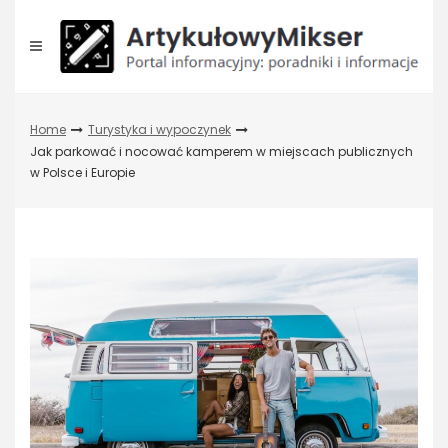
Skip
to
content
Home
Turystyka i wypoczynek
Jak parkować i nocować kamperem w miejscach publicznych
w Polsce i Europie