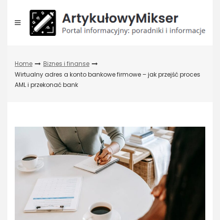
Skip
to
content
Home
Biznes i finanse
Wirtualny adres a konto bankowe firmowe – jak przejść proces
AML i przekonać bank