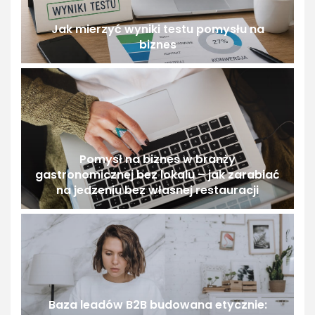
Jak mierzyć wyniki testu pomysłu na
biznes
Pomysł na biznes w branży
gastronomicznej bez lokalu – jak zarabiać
na jedzeniu bez własnej restauracji
Baza leadów B2B budowana etycznie: