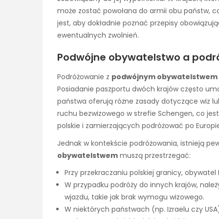
może zostać powołana do armii obu państw, co
jest, aby dokładnie poznać przepisy obowiązują
ewentualnych zwolnień.
Podwójne obywatelstwo a podró
Podróżowanie z
podwójnym obywatelstwem
Posiadanie paszportu dwóch krajów często umożl
państwa oferują różne zasady dotyczące wiz lub
ruchu bezwizowego w strefie Schengen, co jest
polskie i zamierzających podróżować po Europie
Jednak w kontekście podróżowania, istnieją pe
obywatelstwem
muszą przestrzegać:
Przy przekraczaniu polskiej granicy, obywate
W przypadku podróży do innych krajów, należ
wjazdu, takie jak brak wymogu wizowego.
W niektórych państwach (np. Izraelu czy USA