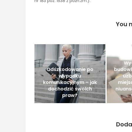
nr 183 poz. 1538 z późn.zm.).
You m
Wyc
Odszkodowanie po
budowl
wypadku
uzb
komunikacyjnym – jak
miejs
dochodzić swoich
niuans
praw?
Doda