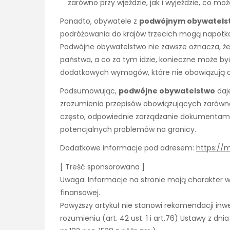
zarówno przy wjeździe, jak i wyjeździe, co 
Ponadto, obywatele z
podwójnym obywatel
podróżowania do krajów trzecich mogą napotka
Podwójne obywatelstwo nie zawsze oznacza, ż
państwa, a co za tym idzie, konieczne może by
dodatkowych wymogów, które nie obowiązują ob
Podsumowując,
podwójne obywatelstwo
daje
zrozumienia przepisów obowiązujących zarówno 
często, odpowiednie zarządzanie dokumentam
potencjalnych problemów na granicy.
Dodatkowe informacje pod adresem:
https://
[ Treść sponsorowana ]
Uwaga: Informacje na stronie mają charakter wy
finansowej.
Powyższy artykuł nie stanowi rekomendacji inw
rozumieniu (art. 42 ust. 1 i art.76) Ustawy z dn