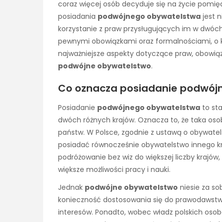
coraz więcej osób decyduje się na życie pomiędz
posiadania
podwójnego obywatelstwa
jest n
korzystanie z praw przysługujących im w dwóch
pewnymi obowiązkami oraz formalnościami, o k
najważniejsze aspekty dotyczące praw, obowią
podwójne obywatelstwo
.
Co oznacza posiadanie podwój
Posiadanie
podwójnego obywatelstwa
to st
dwóch różnych krajów. Oznacza to, że taka oso
państw. W Polsce, zgodnie z ustawą o obywatel
posiadać równocześnie obywatelstwo innego kra
podróżowanie bez wiz do większej liczby krajó
większe możliwości pracy i nauki.
Jednak
podwójne obywatelstwo
niesie za s
konieczność dostosowania się do prawodawstwa
interesów. Ponadto, wobec władz polskich osoba