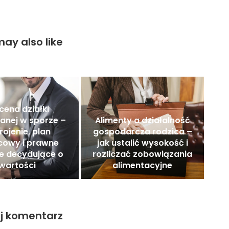
ay also like
ena działki
anej w sporze –
Alimenty a działalność
rojenie, plan
gospodarcza rodzica –
cowy i prawne
jak ustalić wysokość i
e decydujące o
rozliczać zobowiązania
wartości
alimentacyjne
j komentarz