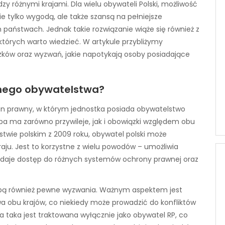
y różnymi krajami. Dla wielu obywateli Polski, możliwość
ie tylko wygodą, ale także szansą na pełniejsze
 państwach. Jednak takie rozwiązanie wiąże się również z
tórych warto wiedzieć. W artykule przybliżymy
zków oraz wyzwań, jakie napotykają osoby posiadające
nego obywatelstwa?
an prawny, w którym jednostka posiada obywatelstwo
ba ma zarówno przywileje, jak i obowiązki względem obu
stwie polskim z 2009 roku, obywatel polski może
ju. Jest to korzystne z wielu powodów – umożliwia
w, daje dostęp do różnych systemów ochrony prawnej oraz
obą również pewne wyzwania. Ważnym aspektem jest
 obu krajów, co niekiedy może prowadzić do konfliktów
 taka jest traktowana wyłącznie jako obywatel RP, co