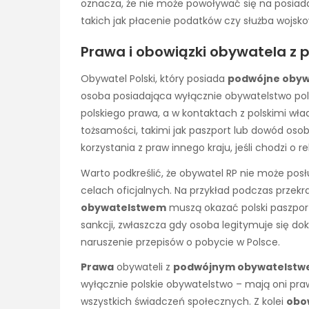
oznacza, że nie może powoływać się na posiad
takich jak płacenie podatków czy służba wojsk
Prawa i obowiązki obywatela z
Obywatel Polski, który posiada
podwójne obyw
osoba posiadająca wyłącznie obywatelstwo pols
polskiego prawa, a w kontaktach z polskimi w
tożsamości, takimi jak paszport lub dowód osob
korzystania z praw innego kraju, jeśli chodzi o r
Warto podkreślić, że obywatel RP nie może po
celach oficjalnych. Na przykład podczas przekr
obywatelstwem
muszą okazać polski paszport
sankcji, zwłaszcza gdy osoba legitymuje się 
naruszenie przepisów o pobycie w Polsce.
Prawa
obywateli z
podwójnym obywatelst
wyłącznie polskie obywatelstwo – mają oni pra
wszystkich świadczeń społecznych. Z kolei
obo