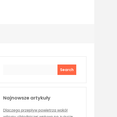
Search
Najnowsze artykuły
Dlaczego przepływ powietrza wokół
witryny chłodniczej wpływa na zużycie