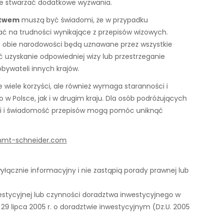
może stwarzać dodatkowe wyzwania.
stwem
muszą być świadomi, że w przypadku
ć na trudności wynikające z przepisów wizowych.
e obie narodowości będą uznawane przez wszystkie
ć uzyskanie odpowiedniej wizy lub przestrzeganie
ywateli innych krajów.
 wiele korzyści, ale również wymaga staranności i
w Polsce, jak i w drugim kraju. Dla osób podróżujących
i i świadomość przepisów mogą pomóc uniknąć
mmt-schneider.com
łącznie informacyjny i nie zastąpią porady prawnej lub
estycyjnej lub czynności doradztwa inwestycyjnego w
ia 29 lipca 2005 r. o doradztwie inwestycyjnym (Dz.U. 2005