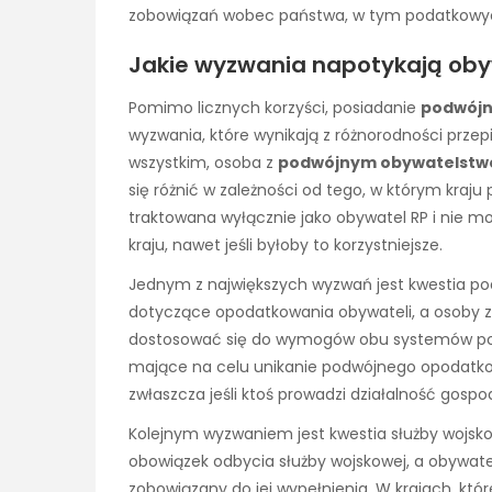
zobowiązań wobec państwa, w tym podatkowyc
Jakie wyzwania napotykają ob
Pomimo licznych korzyści, posiadanie
podwójn
wyzwania, które wynikają z różnorodności prze
wszystkim, osoba z
podwójnym obywatelst
się różnić w zależności od tego, w którym kraju
traktowana wyłącznie jako obywatel RP i nie m
kraju, nawet jeśli byłoby to korzystniejsze.
Jednym z największych wyzwań jest kwestia p
dotyczące opodatkowania obywateli, a osoby 
dostosować się do wymogów obu systemów po
mające na celu unikanie podwójnego opodatko
zwłaszcza jeśli ktoś prowadzi działalność gospo
Kolejnym wyzwaniem jest kwestia służby wojskowe
obowiązek odbycia służby wojskowej, a obywate
zobowiązany do jej wypełnienia. W krajach, któ