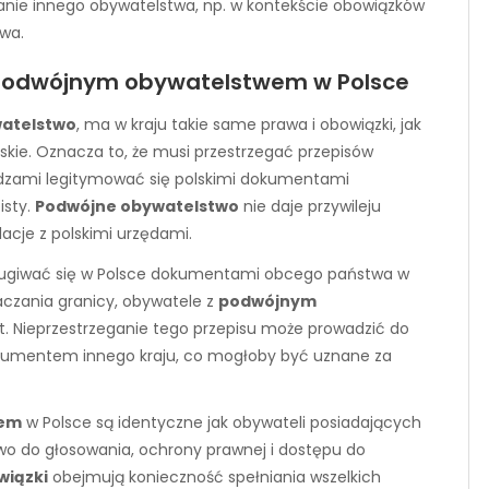
anie innego obywatelstwa, np. w kontekście obowiązków
owa.
 podwójnym obywatelstwem w Polsce
atelstwo
, ma w kraju takie same prawa i obowiązki, jak
kie. Oznacza to, że musi przestrzegać przepisów
ładzami legitymować się polskimi dokumentami
isty.
Podwójne obywatelstwo
nie daje przywileju
elacje z polskimi urzędami.
sługiwać się w Polsce dokumentami obcego państwa w
aczania granicy, obywatele z
podwójnym
. Nieprzestrzeganie tego przepisu może prowadzić do
dokumentem innego kraju, co mogłoby być uznane za
wem
w Polsce są identyczne jak obywateli posiadających
wo do głosowania, ochrony prawnej i dostępu do
wiązki
obejmują konieczność spełniania wszelkich