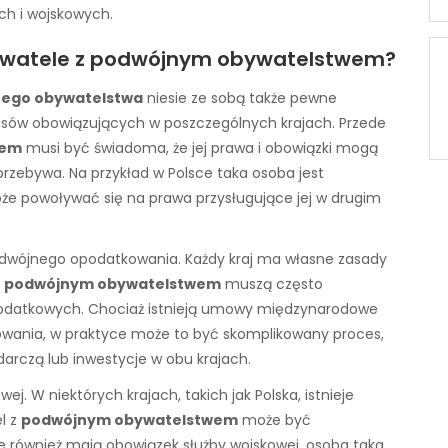
h i wojskowych.
ywatele z podwójnym obywatelstwem?
ego obywatelstwa
niesie ze sobą także pewne
pisów obowiązujących w poszczególnych krajach. Przede
wem
musi być świadoma, że jej prawa i obowiązki mogą
 przebywa. Na przykład w Polsce taka osoba jest
oże powoływać się na prawa przysługujące jej w drugim
odwójnego opodatkowania. Każdy kraj ma własne zasady
z
podwójnym obywatelstwem
muszą często
datkowych. Chociaż istnieją umowy międzynarodowe
wania, w praktyce może to być skomplikowany proces,
darczą lub inwestycje w obu krajach.
j. W niektórych krajach, takich jak Polska, istnieje
l z
podwójnym obywatelstwem
może być
re również mają obowiązek służby wojskowej, osoba taka