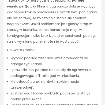
Trzeci krok to realistyczne oczekiwania.
Panele
winylowe Quick-Step
mogą bardzo dobrze wyciszyć
codzienne kroki w porównaniu z twardszymi podłogami,
ale nie sprawią, że mieszkanie stanie się studiem
nagraniowym. Jeżeli problemem jest głośny strop w
starszym budynku, cienka konstrukcja między
kondygnacjami albo brak izolacji w warstwach podłogi,
sama wymiana paneli może nie wystarczyć.
Co warto zrobić?
Wybrać podkład zalecany przez producenta do
danego typu paneli.
Sprawdzić, czy podkład nadaje się do ogrzewania
podłogowego, jeśli takie jest w mieszkaniu.
Nie układać paneli na zbyt miękkiej macie
„uniwersalnej”.
Zastosować filcowe podkładki pod krzesła, stoły i
meble przesuwane.