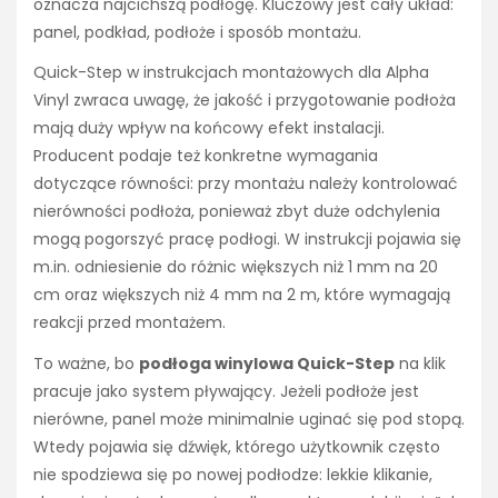
oznacza najcichszą podłogę. Kluczowy jest cały układ:
panel, podkład, podłoże i sposób montażu.
Quick-Step w instrukcjach montażowych dla Alpha
Vinyl zwraca uwagę, że jakość i przygotowanie podłoża
mają duży wpływ na końcowy efekt instalacji.
Producent podaje też konkretne wymagania
dotyczące równości: przy montażu należy kontrolować
nierówności podłoża, ponieważ zbyt duże odchylenia
mogą pogorszyć pracę podłogi. W instrukcji pojawia się
m.in. odniesienie do różnic większych niż 1 mm na 20
cm oraz większych niż 4 mm na 2 m, które wymagają
reakcji przed montażem.
To ważne, bo
podłoga winylowa Quick-Step
na klik
pracuje jako system pływający. Jeżeli podłoże jest
nierówne, panel może minimalnie uginać się pod stopą.
Wtedy pojawia się dźwięk, którego użytkownik często
nie spodziewa się po nowej podłodze: lekkie klikanie,