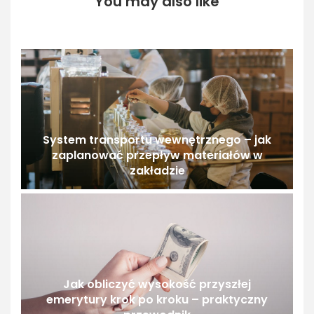
You may also like
System transportu wewnętrznego – jak
zaplanować przepływ materiałów w
zakładzie
Jak obliczyć wysokość przyszłej
emerytury krok po kroku – praktyczny