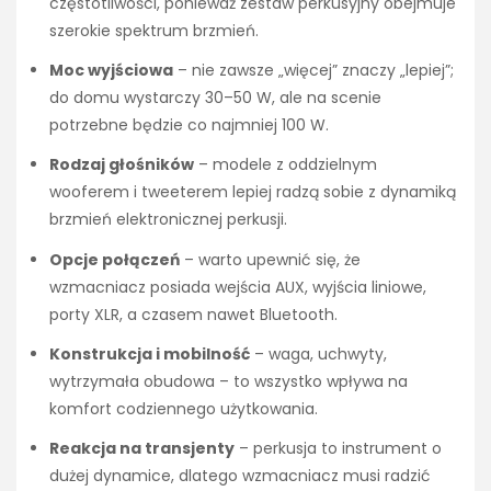
częstotliwości, ponieważ zestaw perkusyjny obejmuje
szerokie spektrum brzmień.
Moc wyjściowa
– nie zawsze „więcej” znaczy „lepiej”;
do domu wystarczy 30–50 W, ale na scenie
potrzebne będzie co najmniej 100 W.
Rodzaj głośników
– modele z oddzielnym
wooferem i tweeterem lepiej radzą sobie z dynamiką
brzmień elektronicznej perkusji.
Opcje połączeń
– warto upewnić się, że
wzmacniacz posiada wejścia AUX, wyjścia liniowe,
porty XLR, a czasem nawet Bluetooth.
Konstrukcja i mobilność
– waga, uchwyty,
wytrzymała obudowa – to wszystko wpływa na
komfort codziennego użytkowania.
Reakcja na transjenty
– perkusja to instrument o
dużej dynamice, dlatego wzmacniacz musi radzić