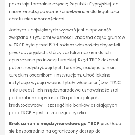
pozostaje formalnie częścią Republiki Cypryjskiej, co
niesie ze sobą poważne konsekwencje dla legalności
obrotu nieruchomościami.
Jednym z największych wyzwań jest niepewność
związana z tytułami własności. Znaczna część gruntów
w TRCP była przed 1974 rokiem własnością obywateli
greckocypryjskich, którzy zostali zmuszeni do ich
opuszczenia po inwazji tureckiej. Rząd TRCP dokonał
potem redystrybucji tych terenów, nadając je m.in.
tureckim osadnikom i instytucjom. Choć lokalne
instytucje wydają własne tytuły własności (tzw. TRNC
Title Deeds), ich międzynarodowa uznawalność stoi
pod znakiem zapytania. Dla potencjalnych
kredytodawców – szczególnie banków działających
poza TRCP – jest to znaczące ryzyko.
Brak uznania międzynarodowego TRCP
przekłada
się bezpośrednio na ograniczony dostęp do