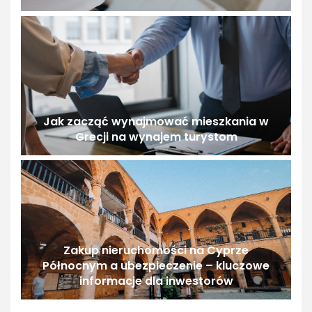
Jak zacząć wynajmować mieszkania w
Grecji na wynajem turystom
Zakup nieruchomości na Cyprze
Północnym a ubezpieczenie – kluczowe
informacje dla inwestorów