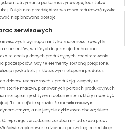
arzędziem utrzymania parku maszynowego, lecz także
ukcji. Dzięki nim przedsiębiorstwo może redukować ryzyko
izować nieplanowane postoje.
prac serwisowych
erwisowych wymaga nie tylko znajomości specyfiki
nia momentów, w których ingerencja techniczna
nacza to analizę danych produkcyjnych, monitorowanie
ycia podzespołów. Gdy te elementy zostaną połączone,
lizuje ryzyko kolizji z kluczowymi etapami produkcji.
ca działów technicznych z produkcją. Zespoły te
nym stanie maszyn, planowanych partiach produkcyjnych
mu harmonogram jest żywym dokumentem, który może być
nej. To podejście sprawia, że
serwis maszyn
 dynamicznym, a nie jedynie cyklicznym obowiązkiem.
ość lepszego zarządzania zasobami – od czasu pracy
łaściwie zaplanowane działania pozwalają na redukcję