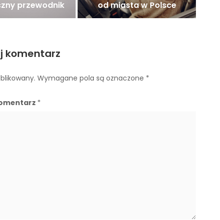
czny przewodnik
od miasta w Polsce
j komentarz
ublikowany.
Wymagane pola są oznaczone
*
omentarz
*