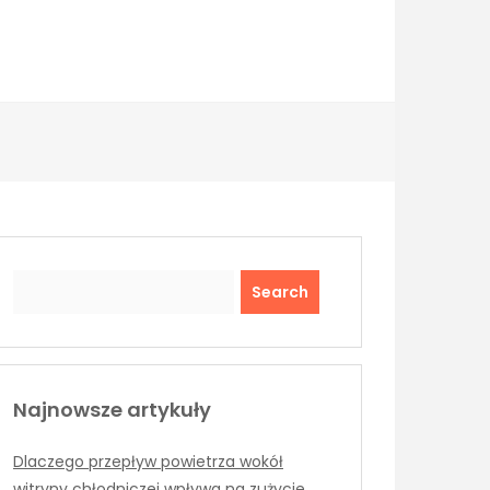
Search
Najnowsze artykuły
Dlaczego przepływ powietrza wokół
witryny chłodniczej wpływa na zużycie