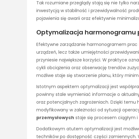
Tak rozumiane przeglądy stają się nie tylko n
inwestycją w stabilność i przewidywalność prod
pojawienia się awarii oraz efektywnie minimal
Optymalizacja harmonogramu 
Efektywne zarządzanie harmonogramem prac s
urządzeń, lecz także umiejętności przewidywa
przyniesie największe korzyści. W praktyce oz
cykli obciążenia oraz obserwację trendów zuż
możliwe staje się stworzenie planu, który minima
Istotnym aspektem optymalizacji jest współpra
powinny stale wymieniać informacje o aktual
oraz potencjalnych zagrożeniach. Dzięki te
modyfikowany w zależności od sytuacji operacyj
przemysłowych
staje się procesem ciągłym i
Dodatkowym atutem optymalizacji jest możliw
techników po dostępność części zamiennych. W