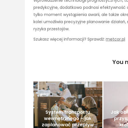
Wprowadzenie technologii prognostycznych, tak
predykcyjne, dodatkowo podnosi efektywność d
tylko moment wystąpienia awarii, ale także okr
kolei umożliwia precyzyjne planowanie działań
ryzyka przestojów.
Szukasz więcej informacji? Sprawdź:
metcor.pl
You m
System transportu
Jak ob
wewnętrznego – jak
przys
zaplanować przepływ
kro