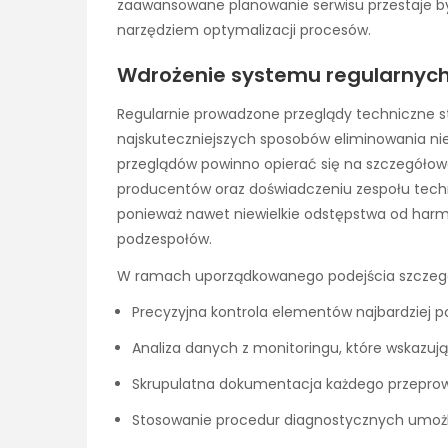
zaawansowane planowanie serwisu przestaje by
narzędziem optymalizacji procesów.
Wdrożenie systemu regularnych
Regularnie prowadzone przeglądy techniczne st
najskuteczniejszych sposobów eliminowania n
przeglądów powinno opierać się na szczegółowe
producentów oraz doświadczeniu zespołu techn
ponieważ nawet niewielkie odstępstwa od ha
podzespołów.
W ramach uporządkowanego podejścia szczegó
Precyzyjna kontrola elementów najbardziej 
Analiza danych z monitoringu, które wskazu
Skrupulatna dokumentacja każdego przepro
Stosowanie procedur diagnostycznych umożli