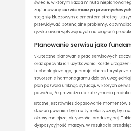
świecie, w którym każda minuta nieplanowaneg
zaplanowany
serwis maszyn przemysłowyc
stają się kluczowym elementem strategii utrz
przewidywać potencjalne problemy, optymaliz
ryzyko awarii wpływających na ciągłość produkc
Planowanie serwisu jako fundam
Skuteczne planowanie prac serwisowych zaczyn
oraz specyfiki ich użytkowania. Każde urządze
technologicznego, generuje charakterystyczne 
stworzenie harmonogramu działań uwzględniaj
plan pozwala uniknąć sytuacji, w których serwis 
poważne, że prowadzą do zatrzymania produkcj
Istotne jest również dopasowanie momentów 
działań powinien być na tyle elastyczny, by mo
okresy mniejszej aktywności produkcyjnej. Takie
dyspozycyjność maszyn. W rezultacie przedsięb