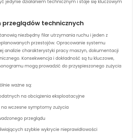
ć jedynie działaniem technicznym i staje się kluczowym
 przeglądów technicznych
anowią niezbędny filar utrzymania ruchu i jeden z
ieplanowanych przestojów. Opracowanie systemu
j analizie charakterystyki pracy maszyn, dokumentacji
icznego. Konsekwencja i dokładność są tu kluczowe,
rmonogramu mogą prowadzić do przyspieszonego zużycia
lnie ważne są:
podatnych na obciążenia eksploatacyjne
ją na wczesne symptomy zużycia
wadzonego przeglądu
wiających szybkie wykrycie nieprawidłowości