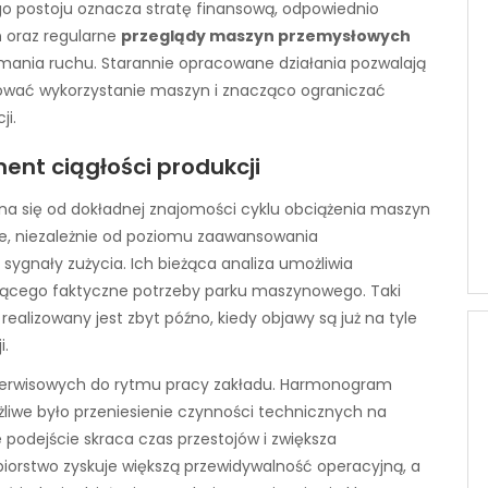
o postoju oznacza stratę finansową, odpowiednio
h
oraz regularne
przeglądy maszyn przemysłowych
ymania ruchu. Starannie opracowane działania pozwalają
ować wykorzystanie maszyn i znacząco ograniczać
ji.
ent ciągłości produkcji
a się od dokładnej znajomości cyklu obciążenia maszyn
nie, niezależnie od poziomu zaawansowania
sygnały zużycia. Ich bieżąca analiza umożliwia
ącego faktyczne potrzeby parku maszynowego. Taki
realizowany jest zbyt późno, kiedy objawy są już na tyle
i.
serwisowych do rytmu pracy zakładu. Harmonogram
żliwe było przeniesienie czynności technicznych na
 podejście skraca czas przestojów i zwiększa
iorstwo zyskuje większą przewidywalność operacyjną, a