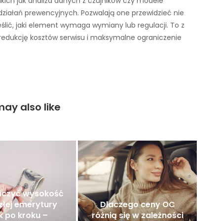
ich jak analiza danych z czujników czy modele
ziałań prewencyjnych. Pozwalają one przewidzieć nie
eślić, jaki element wymaga wymiany lub regulacji. To z
, redukcję kosztów serwisu i maksymalne ograniczenie
ay also like
liczyć wysokość
złej emerytury
Dlaczego ceny OC
k po kroku –
różnią się w zależności