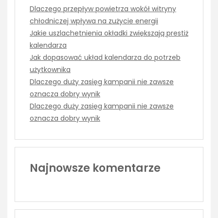
Dlaczego przepływ powietrza wokół witryny
chłodniczej wpływa na zużycie energii
Jakie uszlachetnienia okładki zwiększają prestiż
kalendarza
Jak dopasować układ kalendarza do potrzeb
użytkownika
Dlaczego duży zasięg kampanii nie zawsze
oznacza dobry wynik
Dlaczego duży zasięg kampanii nie zawsze
oznacza dobry wynik
Najnowsze komentarze