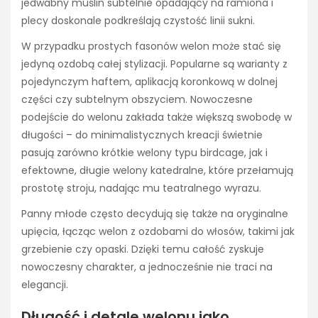
jedwabny muślin subtelnie opadający na ramiona i
plecy doskonale podkreślają czystość linii sukni.
W przypadku prostych fasonów welon może stać się
jedyną ozdobą całej stylizacji. Popularne są warianty z
pojedynczym haftem, aplikacją koronkową w dolnej
części czy subtelnym obszyciem. Nowoczesne
podejście do welonu zakłada także większą swobodę w
długości – do minimalistycznych kreacji świetnie
pasują zarówno krótkie welony typu birdcage, jak i
efektowne, długie welony katedralne, które przełamują
prostotę stroju, nadając mu teatralnego wyrazu.
Panny młode często decydują się także na oryginalne
upięcia, łącząc welon z ozdobami do włosów, takimi jak
grzebienie czy opaski. Dzięki temu całość zyskuje
nowoczesny charakter, a jednocześnie nie traci na
elegancji.
Długość i detale welonu jako