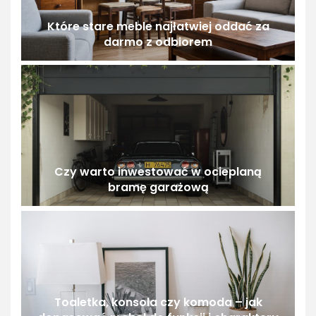
Które stare meble najłatwiej oddać za
darmo z odbiorem
Czy warto inwestować w ocieplaną
bramę garażową
Toaletka, konsola czy komoda – jak