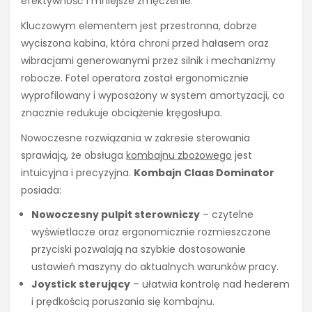
efektywność i mniejsze zmęczenie.
Kluczowym elementem jest przestronna, dobrze
wyciszona kabina, która chroni przed hałasem oraz
wibracjami generowanymi przez silnik i mechanizmy
robocze. Fotel operatora został ergonomicznie
wyprofilowany i wyposażony w system amortyzacji, co
znacznie redukuje obciążenie kręgosłupa.
Nowoczesne rozwiązania w zakresie sterowania
sprawiają, że obsługa
kombajnu zbożowego
jest
intuicyjna i precyzyjna.
Kombajn Claas Dominator
posiada:
Nowoczesny pulpit sterowniczy
– czytelne
wyświetlacze oraz ergonomicznie rozmieszczone
przyciski pozwalają na szybkie dostosowanie
ustawień maszyny do aktualnych warunków pracy.
Joystick sterujący
– ułatwia kontrolę nad hederem
i prędkością poruszania się kombajnu.