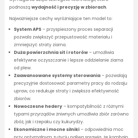
podnoszą
wydajność i precyzję w zbiorach
.
Najważniejsze cechy wyróżniające ten model to:
System APS
– przyspieszony proces separacji
pozwala zwiększyć przepustowość materiału i
zmniejszyć straty ziarna.
Duża powierzchnia sit i rotorów
– umożliwia
efektywne oczyszczanie i lepsze oddzielanie ziarna
od plew.
Zaawansowane systemy sterowania
– pozwalają
precyzyjnie dostosować parametry pracy do rodzaju
upraw, co redukuje straty i zwiększa efektywność
zbiorów.
Nowoczesne hedery
– kompatybilność z różnymi
typami przyrządów żniwnych umożliwia zbiór zarówno
zbóż, jak i rzepaku czy kukurydzy.
Ekonomiczne i mocne silniki
– odpowiednia moc
przy optymalnym zużyciu paliwa sprawia, że kombajn