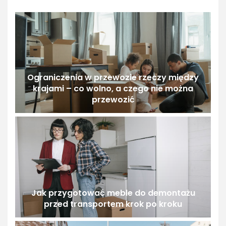
Ograniczenia w przewozie rzeczy między
krajami – co wolno, a czego nie można
przewozić
Jak przygotować meble do demontażu
przed transportem krok po kroku